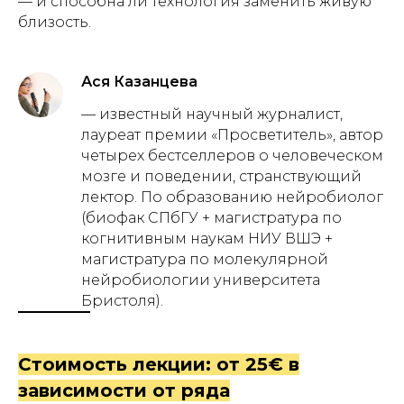
— и способна ли технология заменить живую
близость.
Ася Казанцева
— известный научный журналист,
лауреат премии «Просветитель», автор
четырех бестселлеров о человеческом
мозге и поведении, странствующий
лектор. По образованию нейробиолог
(биофак СПбГУ + магистратура по
когнитивным наукам НИУ ВШЭ +
магистратура по молекулярной
нейробиологии университета
Бристоля).
Стоимость лекции: от 25€ в
зависимости от ряда