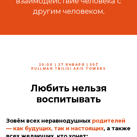
взаимодействие человека с
другим человеком.
20:00 | 27 ЯНВАРЯ | 50
₾
PULLMAN TBILISI AXIS TOWERS
Любить нельзя
воспитывать
Зовём всех неравнодушных
родителей
— как будущих, так и настоящих
, а также
всех желающих, кто хочет: