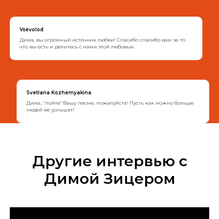
Vsevolod
Дима, вы огромный источник любви! Спасибо спасибо вам за то
что вы есть и делитесь с нами этой любовью.
Svetlana Kozhemyakina
Дима, “пойте" Вашу песню, пожалуйста! Пусть как можно больше
людей её услышат!
Другие интервью с
Димой Зицером