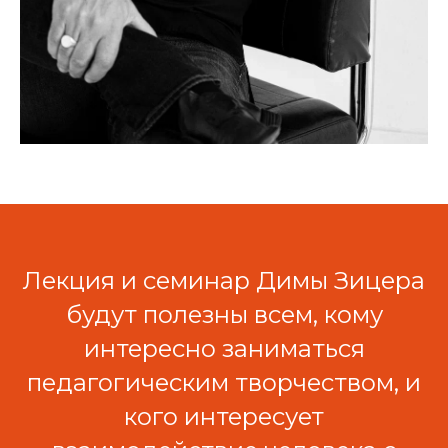
Лекция и семинар Димы Зицера
будут полезны всем, кому
интересно заниматься
педагогическим творчеством, и
кого интересует