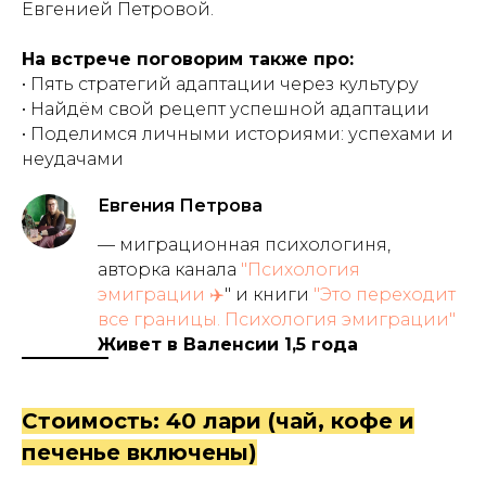
Евгенией Петровой.
На встрече поговорим также про:
• Пять стратегий адаптации через культуру
• Найдём свой рецепт успешной адаптации
• Поделимся личными историями: успехами и
неудачами
Евгения Петрова
— миграционная психологиня,
авторка канала
"Психология
эмиграции ✈️
" и книги
"Это переходит
все границы. Психология эмиграции"
Живет в Валенсии 1,5 года
Стоимость: 40 лари (чай, кофе и
печенье включены)