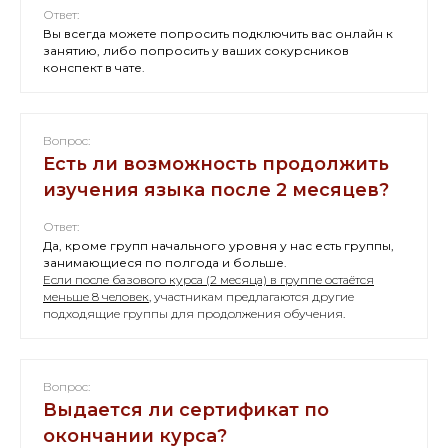
Ответ:
Вы всегда можете попросить подключить вас онлайн к
занятию, либо попросить у ваших сокурсников
конспект в чате.
Вопрос:
Есть ли возможность продолжить
изучения языка после 2 месяцев?
Ответ:
Да, кроме групп начального уровня у нас есть группы,
занимающиеся по полгода и больше.
Если после базового курса (2 месяца) в группе остаётся
меньше 8 человек
, участникам предлагаются другие
подходящие группы для продолжения обучения.
Вопрос:
Выдается ли сертификат по
окончании курса?