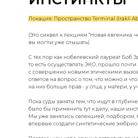
Локация: Пространство Terminal (Irakli Ab
(Это сиквел к лекциям “Новая евгеника: 
вы могли уже слышать)
С тех пор как нобелевский лауреат Боб Э
то есть осуществлять ЭКО, прошло почти 
с совершенно новыми этическими вызова
ответов на вопрос о том, что можно и чт
на них больше прав - у отца, у матери, у
Пока суды заняты тем, что ищут в глуби
было бы применить тут к делу, наши инс
Мы уже занялись селекцией, подбором, 
впервые создали синтетические эмбрион