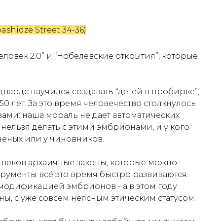
ashidze Street 34-36)
человек 2.0” и “Нобелевские открытия”, которые
двардс научился создавать “детей в пробирке”,
50 лет. За это время человечество столкнулось
ми: наша мораль не дает автоматических
о нельзя делать с этими эмбрионами, и у кого
 ученых или у чиновников.
не веков архаичные законы, которые можно
трументы всё это время быстро развиваются.
модификацией эмбрионов - а в этом году
ы, с уже совсем неясным этическим статусом.