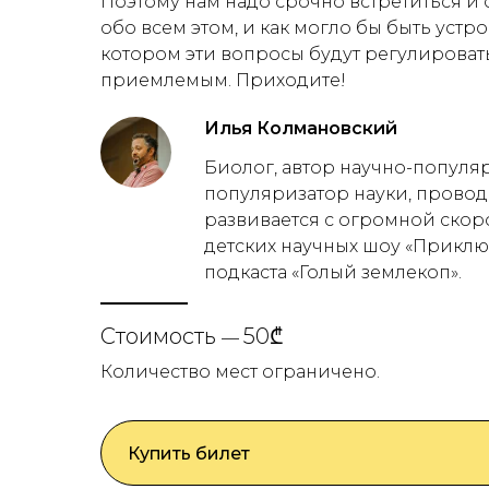
Поэтому нам надо срочно встретиться и 
обо всем этом, и как могло бы быть устр
котором эти вопросы будут регулировать
приемлемым. Приходите!
Илья Колмановский
Биолог, автор научно-популяр
популяризатор науки, провод
развивается с огромной скор
детских научных шоу «Приклю
подкаста «Голый землекоп».
Стоимость
50₾
—
Количество мест ограничено.
Купить билет