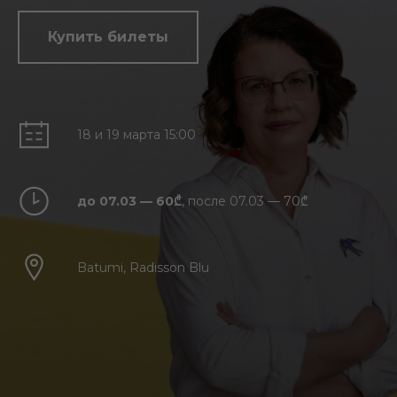
Купить билеты
18 и 19 марта
15:00
до 07.03 — 60₾
, п‌осле 07.03 — 70₾
Batumi, Radisson Blu