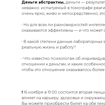
Деньги абстрактны,
деньги — результат
неважно: испытуемый в томографе реаги
очень ярко, живо и непосредственно, эт
• Но для всех ли разновидностей интелл
оказываются эффективны — и что может
• В какой степени данные лабораторных
реальную жизнь и работу?
• Что известно психологам об индивиду
отношении к деньгам, и какие особеннос
чтобы это отношение оказывалось боле
❗️ 16 ноября в 19.00 состоится вторая ле
влияет на карьеру, здоровье и окружающ
Вы можете приобрести билет на обе лек