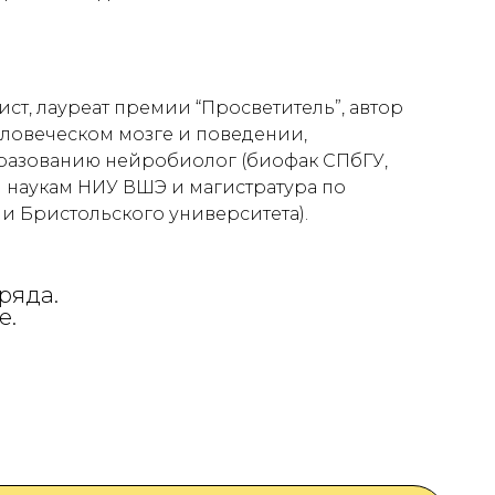
ст, лауреат премии “Просветитель”, автор
еловеческом мозге и поведении,
бразованию нейробиолог (биофак СПбГУ,
 наукам НИУ ВШЭ и магистратура по
 Бристольского университета).
 ряда.
е.