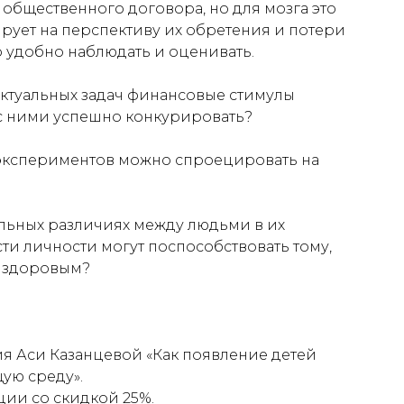
 общественного договора, но для мозга это
рует на перспективу их обретения и потери
о удобно наблюдать и оценивать.
ектуальных задач финансовые стимулы
 с ними успешно конкурировать?
 экспериментов можно спроецировать на
альных различиях между людьми в их
ти личности могут поспособствовать тому,
е здоровым?
кция Аси Казанцевой «Как появление детей
ую среду».
ции со скидкой 25%.