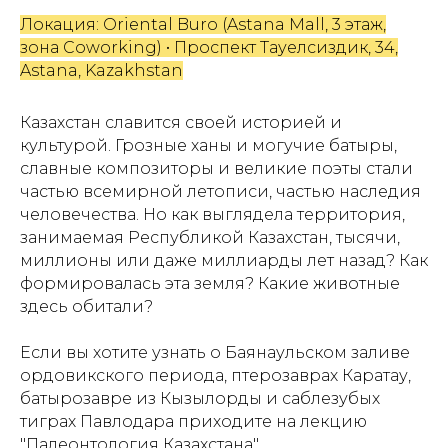
Локация: Oriental Buro (Astana Mall, 3 этаж,
зона Coworking) • Проспект Тауелсиздик, 34,
Astana, Kazakhstan
Казахстан славится своей историей и
культурой. Грозные ханы и могучие батыры,
славные композиторы и великие поэты стали
частью всемирной летописи, частью наследия
человечества. Но как выглядела территория,
занимаемая Республикой Казахстан, тысячи,
миллионы или даже миллиарды лет назад? Как
формировалась эта земля? Какие животные
здесь обитали?
Если вы хотите узнать о Баянаульском заливе
ордовикского периода, птерозаврах Каратау,
батырозавре из Кызылорды и саблезубых
тиграх Павлодара приходите на лекцию
"Палеонтология Казахстана".