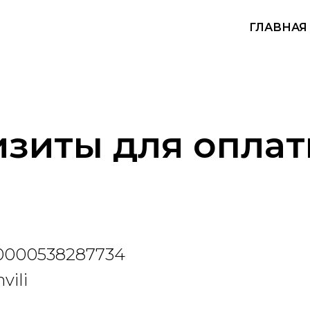
ГЛАВНАЯ
изиты для опла
000538287734
vili