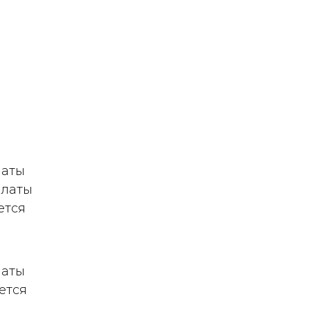
латы
платы
ется
латы
ется