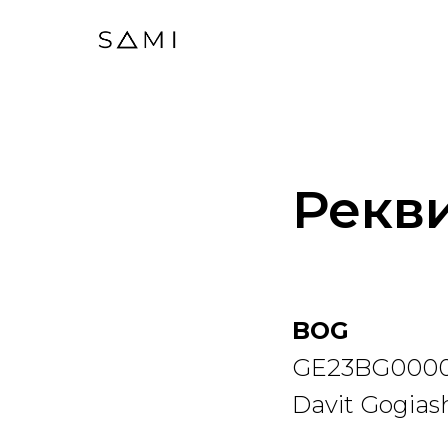
Рекв
BOG
GE23BG0000
Davit Gogiash