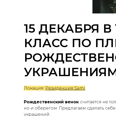
15 ДЕКАБРЯ В 
КЛАСС ПО П
РОЖДЕСТВЕН
УКРАШЕНИЯ
Локация:
Резиденция Sami
Рождественский венок
считается не т
но и оберегом. Предлагаем сделать себе
украшений.