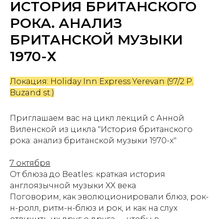
ИСТОРИЯ БРИТАНСКОГО
РОКА. АНАЛИЗ
БРИТАНСКОЙ МУЗЫКИ
1970-Х
Локация: Holiday Inn Express Yerevan (97/2 P.
Buzand st.)
Приглашаем вас на цикл лекций с Анной
Виленской из цикла "История британского
рока: анализ британской музыки 1970-х"
7 октября
От блюза до Beatles: краткая история
англоязычной музыки XX века
Поговорим, как эволюционировали блюз, рок-
н-ролл, ритм-н-блюз и рок, и как на слух