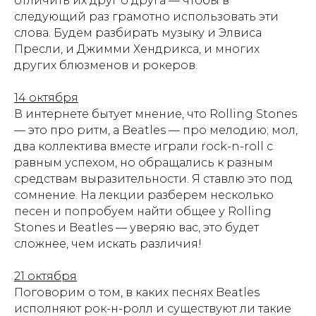
отличить их друг о друга — чтобы в
следующий раз грамотно использовать эти
слова. Будем разбирать музыку и Элвиса
Пресли, и Джимми Хендрикса, и многих
других блюзменов и рокеров.
14 октября
В интернете бытует мнение, что Rolling Stones
— это про ритм, а Beatles — про мелодию; мол,
два коллектива вместе играли rock-n-roll с
равным успехом, но обращались к разным
средствам выразительности. Я ставлю это под
сомнение. На лекции разберем несколько
песен и попробуем найти общее у Rolling
Stones и Beatles — уверяю вас, это будет
сложнее, чем искать различия!
21 октября
Поговорим о том, в каких песнях Beatles
исполняют рок-н-ролл и существуют ли такие